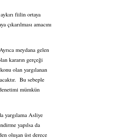
kırı fiilin ortaya
aya çıkarılması amacını
 Ayrıca meydana gelen
olan kararın gerçeği
 konu olan yargılanan
acaktır. Bu sebeple
n denetimi mümkün
da yargılama Asliye
endirme yapılsa da
den oluşan üst derece