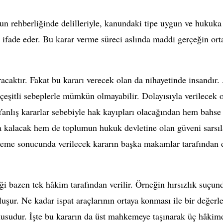
rehberliğinde delilleriyle, kanundaki tipe uygun ve hukuka ay
 ifade eder. Bu karar verme süreci aslında maddi gerçeğin ort
ktır. Fakat bu kararı verecek olan da nihayetinde insandır.
 çeşitli sebeplerle mümkün olmayabilir. Dolayısıyla verilecek 
Yanlış kararlar sebebiyle hak kayıpları olacağından hem bahse
 kalacak hem de toplumun hukuk devletine olan güveni sarsıl
eme sonucunda verilecek kararın başka makamlar tarafında
ği bazen tek hâkim tarafından verilir. Örneğin hırsızlık suçun
r. Ne kadar ispat araçlarının ortaya konması ile bir değerl
onusudur. İşte bu kararın da üst mahkemeye taşınarak üç hâkim