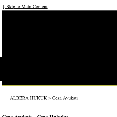
↓ Skip to Main Content
Ana Navigasyon
ALBERA HUKUK
>
Ceza Avukatı
Ceza Avukatı – Ceza Hukuku