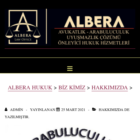
↓
Skip
to
Main
Content
ALBERA
Avukatlık
HUKUK
ve
Ana
Arabuluculuk
MENÜ
Hizmetleri
Navigasyon
ALBERA HUKUK
>
BİZ KİMİZ
>
HAKKIMIZDA
>
ADMIN
YAYINLANAN
25 MART 2021
HAKKIMIZDA
DE
YAZILMIŞTIR.