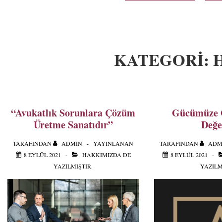
KATEGORI:
“Avukatlık Sorunlara Çözüm
Gücümüze 
Üretme Sanatıdır”
Değe
TARAFINDAN
ADMIN
YAYINLANAN
TARAFINDAN
ADM
8 EYLÜL 2021
HAKKIMIZDA
DE
8 EYLÜL 2021
YAZILMIŞTIR.
YAZILM