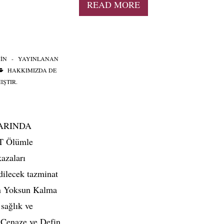
READ MORE
IN
YAYINLANAN
HAKKIMIZDA
DE
IŞTIR.
ARINDA
 Ölümle
kazaları
edilecek tazminat
en Yoksun Kalma
 sağlık ve
 Cenaze ve Defin