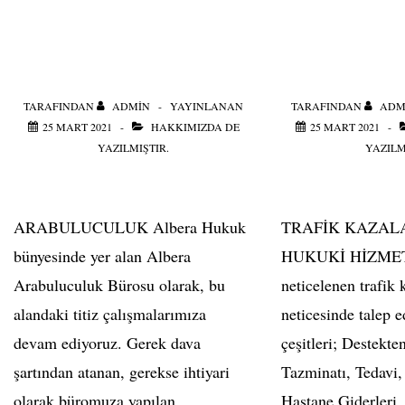
TARAFINDAN
ADMIN
YAYINLANAN
TARAFINDAN
ADM
25 MART 2021
HAKKIMIZDA
DE
25 MART 2021
YAZILMIŞTIR.
YAZILM
ARABULUCULUK Albera Hukuk
TRAFİK KAZAL
bünyesinde yer alan Albera
HUKUKİ HİZMET
Arabuluculuk Bürosu olarak, bu
neticelenen trafik 
alandaki titiz çalışmalarımıza
neticesinde talep 
devam ediyoruz. Gerek dava
çeşitleri; Destekt
şartından atanan, gerekse ihtiyari
Tazminatı, Tedavi,
olarak büromuza yapılan
Hastane Giderleri,